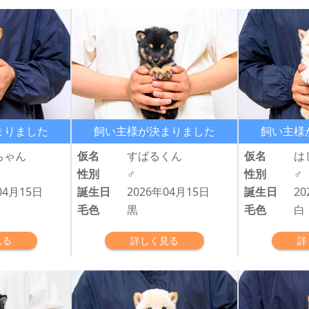
まりました
飼い主様が決まりました
飼い主様
ちゃん
仮名
すばるくん
仮名
は
性別
♂
性別
♂
04月15日
誕生日
2026年04月15日
誕生日
20
毛色
黒
毛色
白
見る
詳しく見る
詳