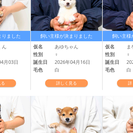
まりました
飼い主様が決まりました
飼い主様
くん
仮名
あゆちゃん
仮名
ま
性別
♀
性別
♀
04月03日
誕生日
2026年04月16日
誕生日
20
毛色
白
毛色
白
見る
詳しく見る
詳