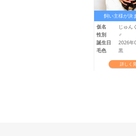
飼い主様が決
仮名
じゅん
性別
♂
誕生日
2026年
毛色
黒
詳しく