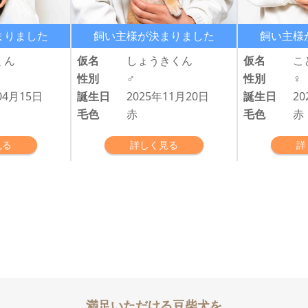
まりました
飼い主様が決まりました
飼い主様
くん
仮名
しょうきくん
仮名
こ
性別
♂
性別
♀
04月15日
誕生日
2025年11月20日
誕生日
20
毛色
赤
毛色
赤
見る
詳しく見る
詳
満足いただける豆柴犬を