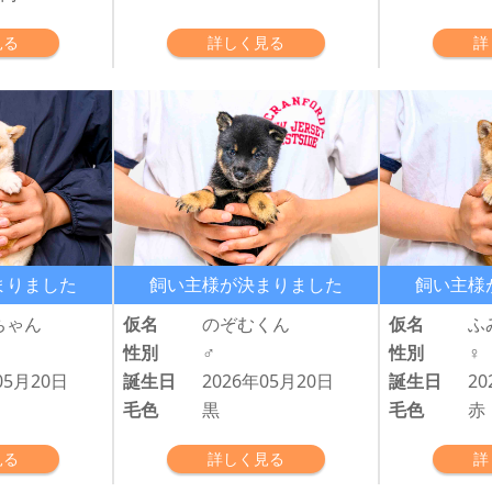
見る
詳しく見る
詳
まりました
飼い主様が決まりました
飼い主様
ちゃん
仮名
のぞむくん
仮名
ふ
性別
♂
性別
♀
05月20日
誕生日
2026年05月20日
誕生日
20
毛色
黒
毛色
赤
見る
詳しく見る
詳