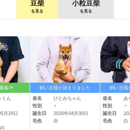
豆柴
小粒豆柴
を見る
を見る
募集中
飼い主様が決まりました
飼い主様
うくん
仮名
ひとみちゃん
仮名
あ
性別
♀
性別
♂
05月29日
誕生日
2026年04月30日
誕生日
20
毛色
赤
毛色
白
0円