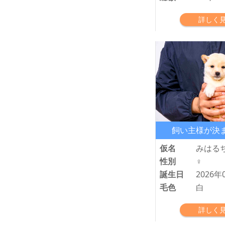
詳しく
飼い主様が決
仮名
みはる
性別
♀
誕生日
2026年
毛色
白
詳しく