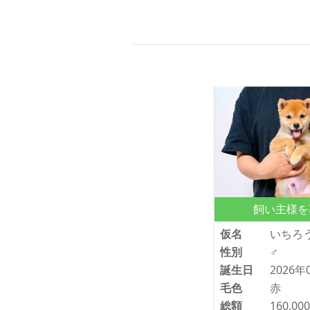
飼い主様を
仮名
いちろ
性別
♂
誕生日
2026年
毛色
赤
総額
160,00