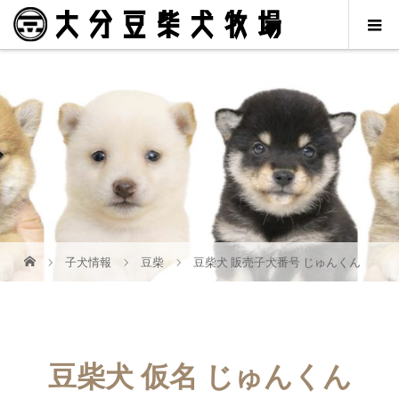
子犬情報
豆柴
豆柴犬 販売子犬番号 じゅんくん
豆柴犬 仮名 じゅんくん