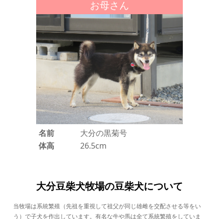
お母さん
名前
大分の黒菊号
体高
26.5cm
大分豆柴犬牧場の豆柴犬について
当牧場は系統繁殖（先祖を重視して祖父が同じ雄雌を交配させる等をい
う）で子犬を作出しています。有名な牛や馬は全て系統繁殖をしていま