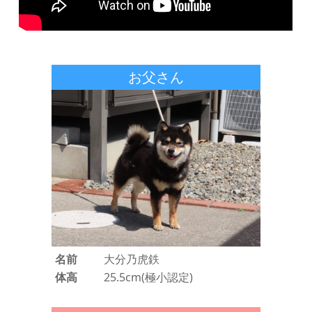
お父さん
名前
大分乃虎鉄
体高
25.5cm(極小認定)