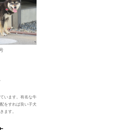
号
て
ています。有名な牛
配をすれば良い子犬
きます。
す