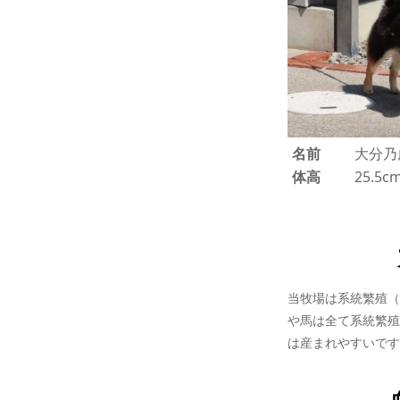
名前
大分乃
体高
25.5
当牧場は系統繁殖（
や馬は全て系統繁殖
は産まれやすいです