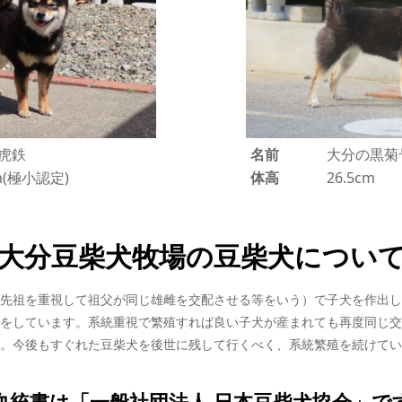
名前
大分の黒菊
虎鉄
体高
26.5cm
cm(極小認定)
大分豆柴犬牧場の豆柴犬につい
先祖を重視して祖父が同じ雄雌を交配させる等をいう）で子犬を作出し
をしています。系統重視で繁殖すれば良い子犬が産まれても再度同じ交
。今後もすぐれた豆柴犬を後世に残して行くべく、系統繁殖を続けてい
血統書は「一般社団法人 日本豆柴犬協会」で