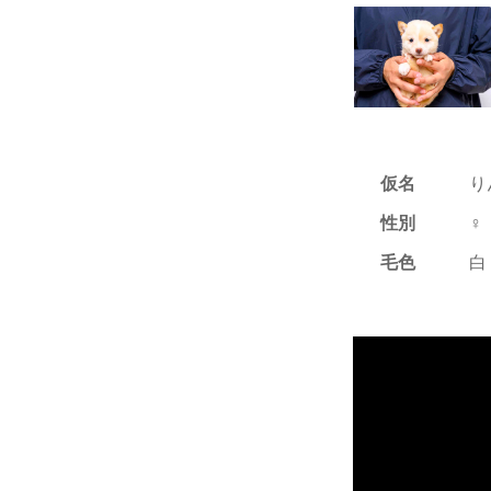
仮名
り
性別
♀
毛色
白