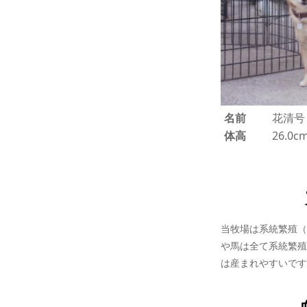
名前
花清号
体高
26.0
当牧場は系統繁殖（
や馬は全て系統繁殖
は産まれやすいです