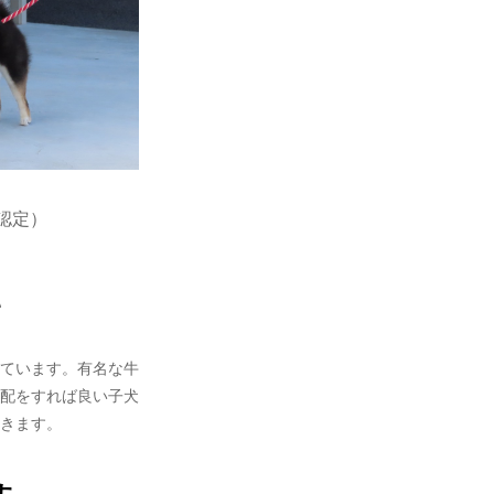
小認定）
て
ています。有名な牛
配をすれば良い子犬
きます。
す