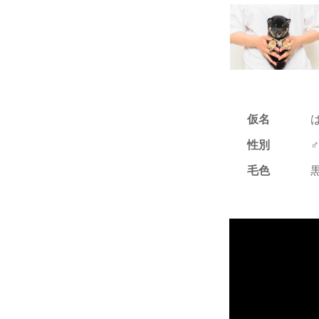
仮名
性別
♂
毛色