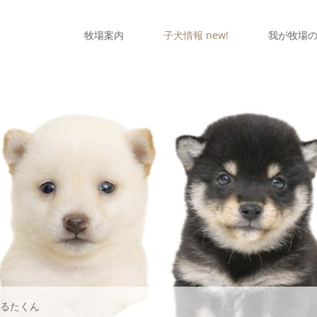
牧場案内
子犬情報 new!
我が牧場
はるたくん