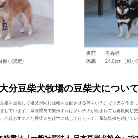
名前
美香姫
体高
24.0cm（極
cm(極小認定)
大分豆柴犬牧場の豆柴犬につい
先祖を重視して祖父が同じ雄雌を交配させる等をいう）で子犬を作出し
をしています。系統重視で繁殖すれば良い子犬が産まれても再度同じ交
。今後もすぐれた豆柴犬を後世に残して行くべく、系統繁殖を続けてい
血統書は「一般社団法人 日本豆柴犬協会」で